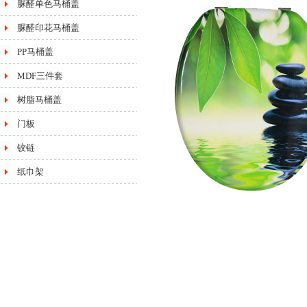
脲醛单色马桶盖
脲醛印花马桶盖
PP马桶盖
MDF三件套
树脂马桶盖
门板
铰链
纸巾架